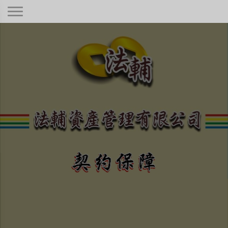
契約保障！
本公司秉持著合情合理合法、正規經
營、健全制度，只要是合法有憑據的債
權！