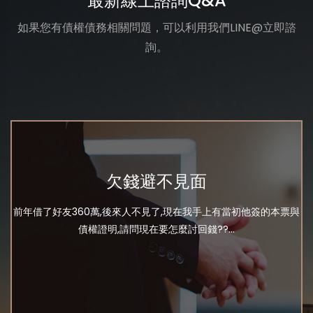
最新線上諮詢Q&A
如果您有債權債務相關問題，可以利用我們LINE@立即諮
詢。
欠錢避不見面
前年借了好友360萬,後來人不見了,現在我手上有當初他簽的本票與
債權證明,請問現在要怎麼討回錢??...