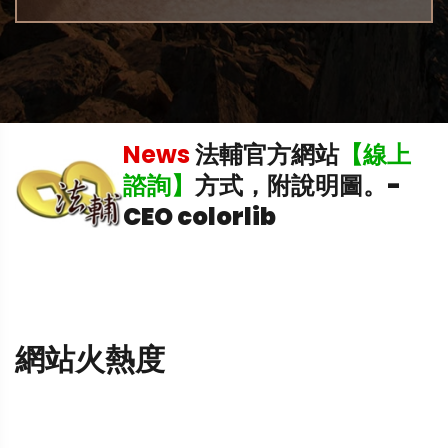
News
法輔官方網站
【線上
諮詢】
方式，附說明圖。
-
CEO colorlib
網站火熱度