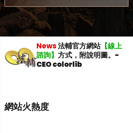
News
法輔官方網站
【線上
諮詢】
方式，附說明圖。
-
CEO colorlib
網站火熱度