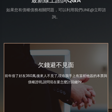
最新線上諮詢Q&A
如果您有債權債務相關問題，可以利用我們LINE@立即諮
詢。
欠錢避不見面
前年借了好友360萬,後來人不見了,現在我手上有當初他簽的本票與
債權證明,請問現在要怎麼討回錢??...