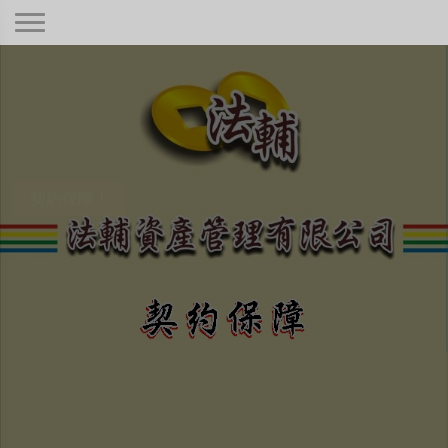
契約保障！
本公司秉持著合情合理合法、正規經
營、健全制度，只要是合法有憑據的債
權！
不畏強權、惡勢力、困難度高
低與否，定當竭盡心力為您伸
張債權正義保障權利！