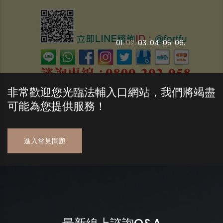
合法債務催收公司，專辦民間私人借貸及工商企業呆帳追討作業！
0
1.
0
2.
0
3.
0
4.
0
5.
0
6.
非常歡迎您光臨法輔入口網站，我們將竭盡
可能為您提供服務！
進入常見問題