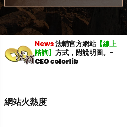
稅
News
法輔官方網站
【線上
理
諮詢】
方式，附說明圖。
-
CEO colorlib
網站火熱度