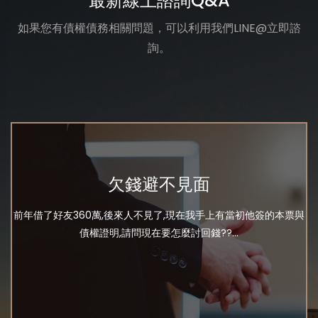
最新線上諮詢Q&A
如果您有債權債務相關問題，可以利用我們LINE@立即諮
詢。
欠錢避不見面
前年借了好友360萬,後來人不見了,現在我手上有當初他簽的本票與
債權證明,請問現在要怎麼討回錢??...