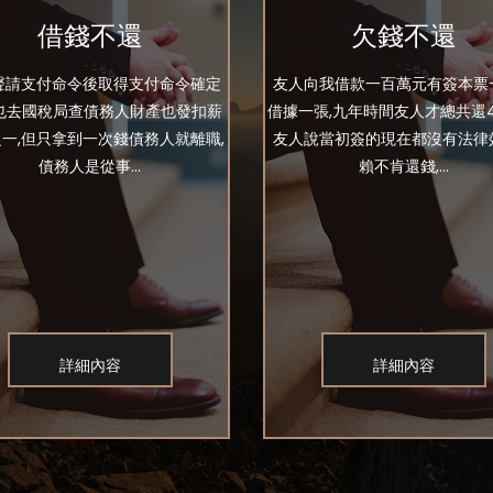
借錢不還
欠錢不還
聲請支付命令後取得支付命令確定
友人向我借款一百萬元有簽本票
我也去國稅局查債務人財產也發扣薪
借據一張,九年時間友人才總共還4
一,但只拿到一次錢債務人就離職,
友人說當初簽的現在都沒有法律
債務人是從事...
賴不肯還錢,...
詳細內容
詳細內容