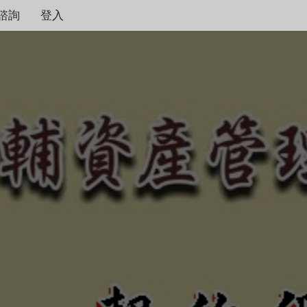
諮詢
登入
契約保障！
本公司秉持著合情合理
度，只要是合法有憑據
不畏強權