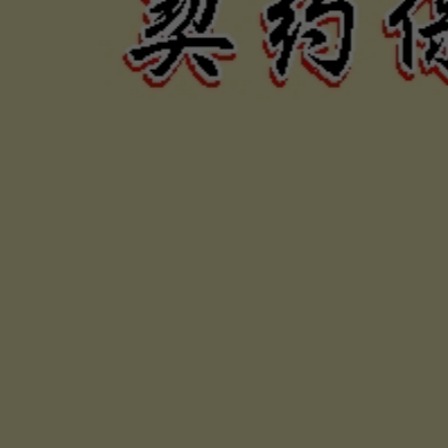
力、困難
否，定當
為您伸張
保障權利