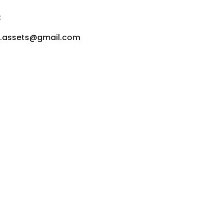
:
u.assets@gmail.com