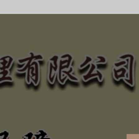
合法、正規經營、健全制
的債權！
、惡勢