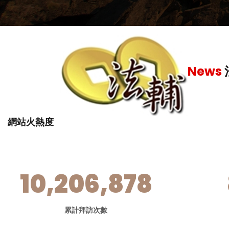
仍難逃檢警聯
News
網站火熱度
10,206,878
累計拜訪次數