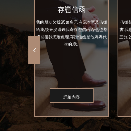
估價？
存證信函
友有寫本票也有
我的朋友欠我85萬多元,有寫本票及借據
借據
找不到人戶籍
給我,後來沒還錢我寄存證信函給他,也都
書,
親都說好幾年
沒回覆我怎麼處理,存證信函是他媽媽代
三分之
..
收的,我...
詳細內容