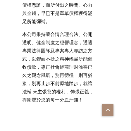
債權憑證，而所付出之時間、心力
與金錢，早已不是單單債權獲得滿
足所能彌補。
本公司秉持著合情合理合法、公開
透明、健全制度之經營理念，透過
專業法律團隊及專案專人專訪之方
式，以鍥而不捨之精神竭盡所能催
收債款，導正社會經商理財淪喪已
久之觀念風氣，別再徬徨，別再猶
豫，別再止步不前原地踏步，就讓
法輔 來主張您的權利，伸張正義，
捍衛屬於您的每一分血汗錢！