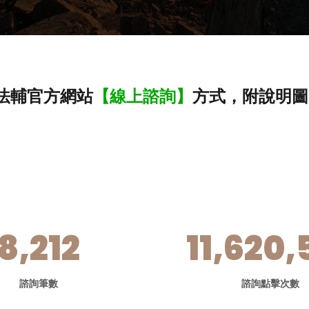
法輔官方網站
【線上諮詢】
方式，附說明圖
8,212
11,620,
諮詢筆數
諮詢點擊次數