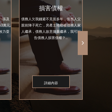
損害債權
欠
一張及
債務人欠我錢避不見面多年，債務人父
前年借了好友
3萬元,
親前陣子死亡，房產土地都被債務人家
我手上有當
效力耍
人繼承，債務人故意拋棄繼承，我可以
問現在
告債務人損害債權？...
詳細內容