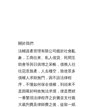
關於我們
法輔資產管理有限公司鑑於社會亂
象，工商往來、私人借貸、民間互
助會等與日俱增之呆帳，債務人往
往惡意脫產，人去樓空，致使眾多
債權人求助無門，因不諳法律程
序，不懂如何保全債權，到頭來不
是因罹於時效無法求償，便是歷經
一番繁瑣法律程序之折騰並支付龐
大裁判費及律師費之後，徒留一紙