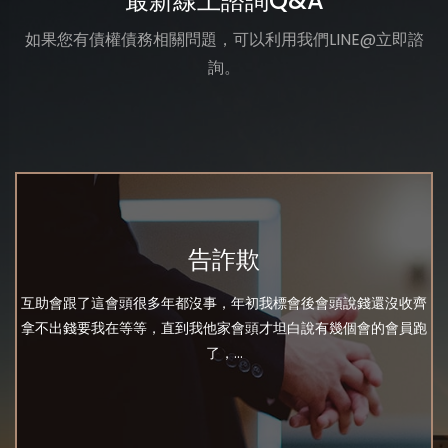
最新線上諮詢Q&A
如果您有債權債務相關問題，可以利用我們LINE@立即諮
詢。
告詐欺
互助會跟了這會頭很多年都沒事，年初我標會後會頭說錢還沒收齊
拿不出錢要我在等等，直到我他家會頭才坦白說有幾個會的會員跑
了，...