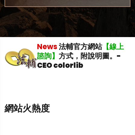
News
法輔官方網站
【線上
中
諮詢】
方式，附說明圖。
-
CEO colorlib
網站火熱度