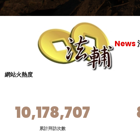
News
網站火熱度
10,178,707
累計拜訪次數