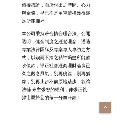
債權憑證，而所付出之時間、心力
與金錢，早已不是單單債權獲得滿
足所能彌補。
本公司秉持著合情合理合法、公開
透明、健全制度之經營理念，透過
專業法律團隊及專案專人專訪之方
式，以鍥而不捨之精神竭盡所能催
收債款，導正社會經商理財淪喪已
久之觀念風氣，別再徬徨，別再猶
豫，別再止步不前原地踏步，就讓
法輔 來主張您的權利，伸張正義，
捍衛屬於您的每一分血汗錢！