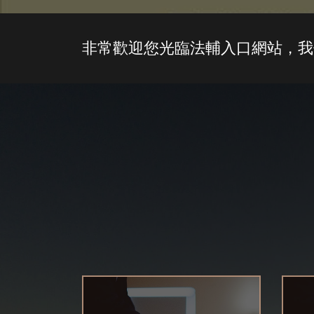
非常歡迎您光臨法輔入口網站，我