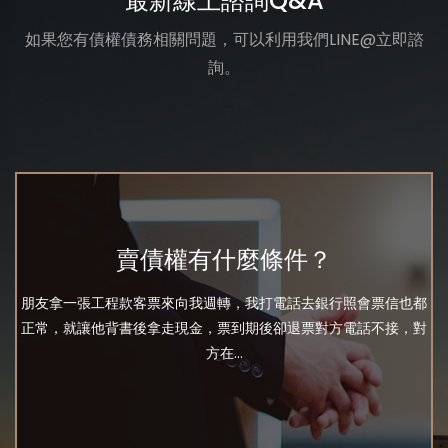
最新線上諮詢Q&A
如果您有債權債務相關問題，可以利用我們LINE@立即諮
詢。
賣債權有什麼條件？
朋友拿一張工程款客票來向我週轉，我打電話去銀行照會票信也都
正常，就讓他背書後拿走現金，票到期後卻退票對方電話不接，對
方在...