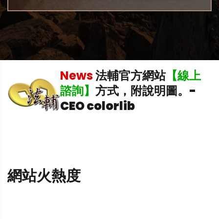
News
法輔官方網站
【線上
飛
諮詢】
方式，附說明圖。
-
CEO colorlib
網站火熱度