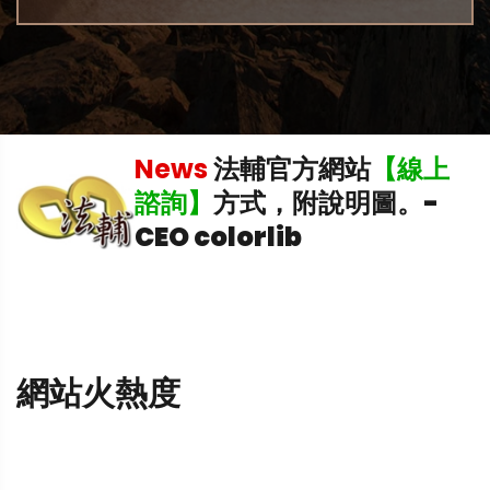
News
法輔官方網站
【線上
飛
諮詢】
方式，附說明圖。
-
CEO colorlib
網站火熱度