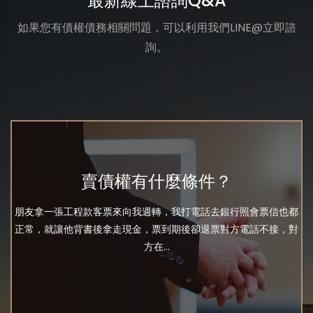
最新線上諮詢Q&A
如果您有債權債務相關問題，可以利用我們LINE@立即諮
詢。
賣債權有什麼條件？
朋友拿一張工程款客票來向我週轉，我打電話去銀行照會票信也都
正常，就讓他背書後拿走現金，票到期後卻退票對方電話不接，對
方在...