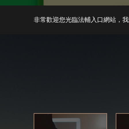
非常歡迎您光臨法輔入口網站，我