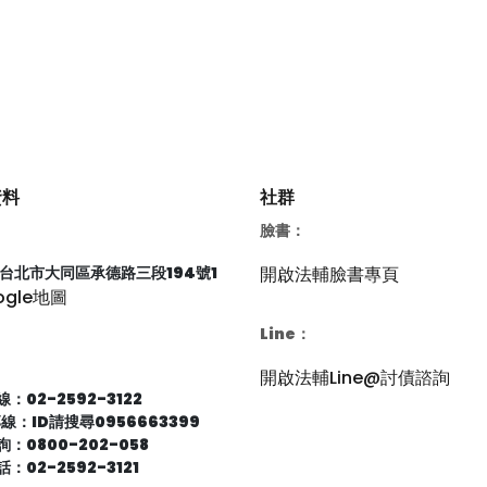
資料
社群
臉書：
66台北市大同區承德路三段194號1
開啟法輔臉書專頁
ogle地圖
Line：
開啟法輔Line@討債諮詢
：02-2592-3122
專線：ID請搜尋0956663399
：0800-202-058
：02-2592-3121