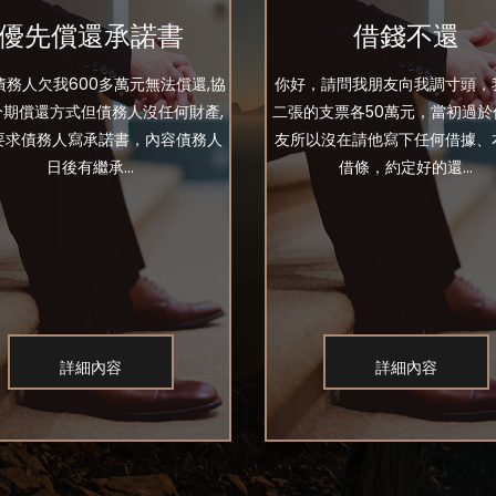
優先償還承諾書
借錢不還
債務人欠我600多萬元無法償還,協
你好，請問我朋友向我調寸頭，
分期償還方式但債務人沒任何財產,
二張的支票各50萬元，當初過於
要求債務人寫承諾書，內容債務人
友所以沒在請他寫下任何借據、
日後有繼承...
借條，約定好的還...
詳細內容
詳細內容