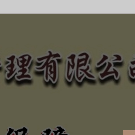
合法、正規經營、健全制
的債權！
、惡勢