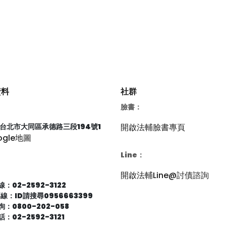
資料
社群
臉書：
66台北市大同區承德路三段194號1
開啟法輔臉書專頁
ogle地圖
Line：
開啟法輔Line@討債諮詢
：02-2592-3122
專線：ID請搜尋0956663399
：0800-202-058
：02-2592-3121