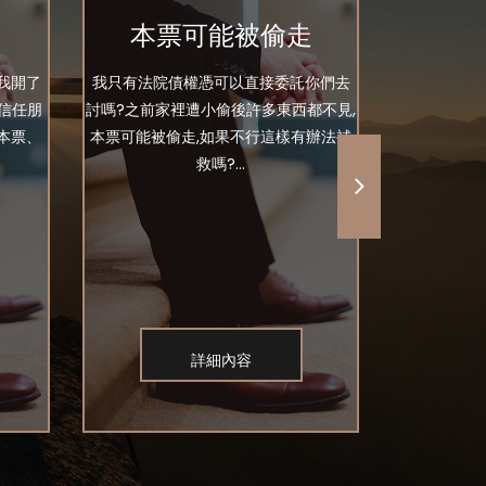
本票可能被偷走
我開了
我只有法院債權憑可以直接委託你們去
你好 事實是
信任朋
討嗎?之前家裡遭小偷後許多東西都不見,
友社團裡面
本票、
本票可能被偷走,如果不行這樣有辦法補
私訊我找我
救嗎?...
詳細內容