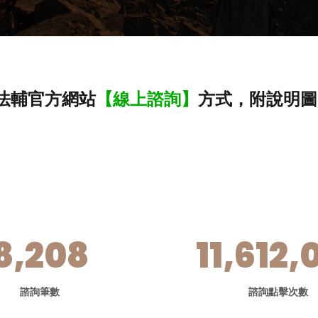
法輔官方網站
【線上諮詢】
方式，附說明圖
8,208
11,612,
諮詢筆數
諮詢點擊次數