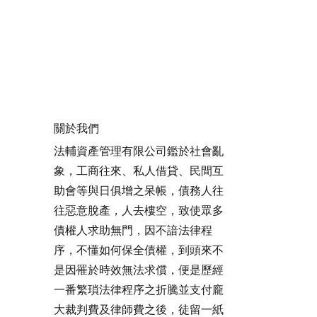
關於我們
法輔資產管理有限公司鑑於社會亂
象，工商往來、私人借貸、民間互
助會等與日俱增之呆帳，債務人往
往惡意脫產，人去樓空，致使眾多
債權人求助無門，因不諳法律程
序，不懂如何保全債權，到頭來不
是因罹於時效無法求償，便是歷經
一番繁瑣法律程序之折騰並支付龐
大裁判費及律師費之後，徒留一紙