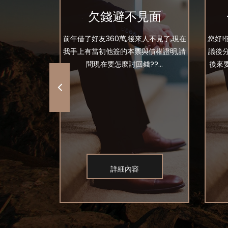
償
欠錢避不見面
我的車，我也
前年借了好友360萬,後來人不見了,現在
您好!
不問我告上法
我手上有當初他簽的本票與債權證明,請
議後
事賠償判75
問現在要怎麼討回錢??...
後來
..
詳細內容