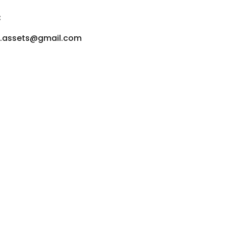
:
u.assets@gmail.com