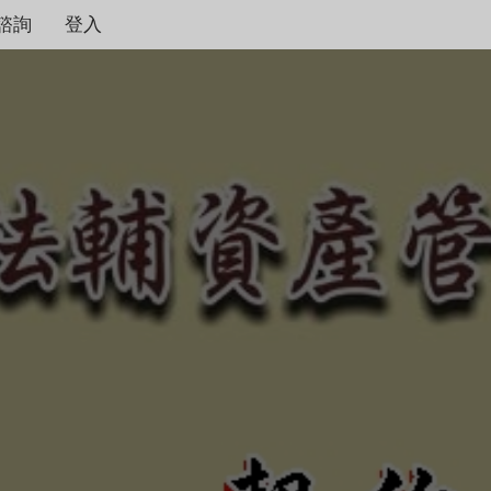
諮詢
登入
契約保障！
本公司秉持著合情合理
度，只要是合法有憑據
不畏強權