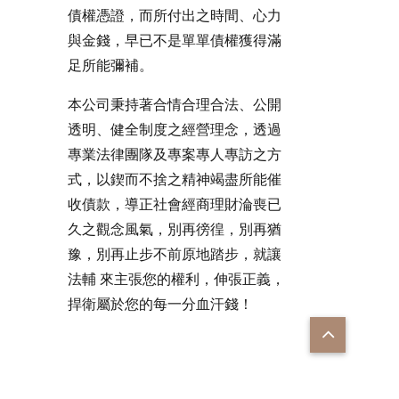
債權憑證，而所付出之時間、心力
與金錢，早已不是單單債權獲得滿
足所能彌補。
本公司秉持著合情合理合法、公開
透明、健全制度之經營理念，透過
專業法律團隊及專案專人專訪之方
式，以鍥而不捨之精神竭盡所能催
收債款，導正社會經商理財淪喪已
久之觀念風氣，別再徬徨，別再猶
豫，別再止步不前原地踏步，就讓
法輔 來主張您的權利，伸張正義，
捍衛屬於您的每一分血汗錢！