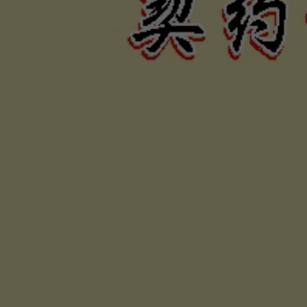
力、困難
否，定當
為您伸張
保障權利