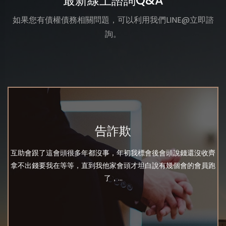
最新線上諮詢Q&A
如果您有債權債務相關問題，可以利用我們LINE@立即諮
詢。
告詐欺
互助會跟了這會頭很多年都沒事，年初我標會後會頭說錢還沒收齊
拿不出錢要我在等等，直到我他家會頭才坦白說有幾個會的會員跑
了，...