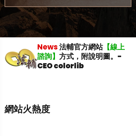
News
法輔官方網站
【線上
中
諮詢】
方式，附說明圖。
-
CEO colorlib
網站火熱度