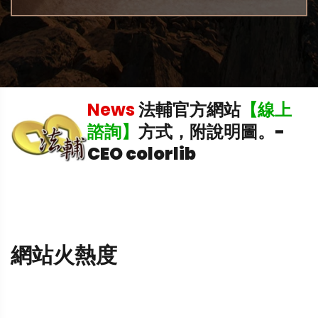
稅
News
法輔官方網站
【線上
理
諮詢】
方式，附說明圖。
-
CEO colorlib
網站火熱度