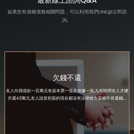
最新線上諮詢Q&A
如果您有債權債務相關問題，可以利用我們LINE@立即諮
詢。
欠錢不還
友人向我借款一百萬元有簽本票一張及借據一張,九年時間友人才總
共還43萬元,友人說當初簽的現在都沒有法律效力耍賴不肯還錢,...