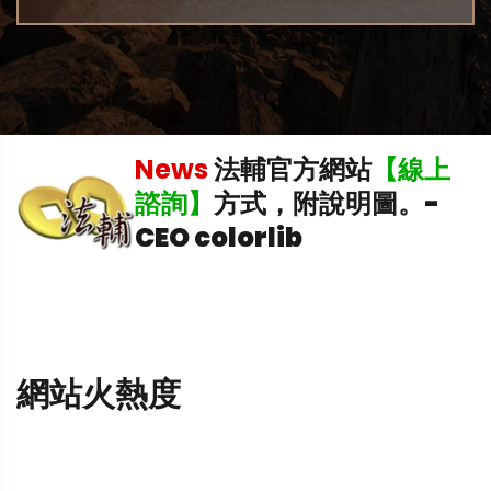
News
法輔官方網站
【線上
飛
諮詢】
方式，附說明圖。
-
CEO colorlib
網站火熱度