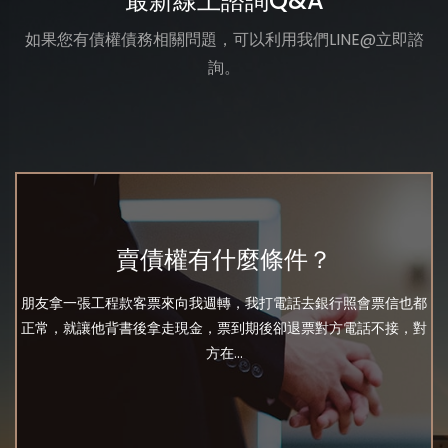
最新線上諮詢Q&A
如果您有債權債務相關問題，可以利用我們LINE@立即諮
詢。
賣債權有什麼條件？
朋友拿一張工程款客票來向我週轉，我打電話去銀行照會票信也都
正常，就讓他背書後拿走現金，票到期後卻退票對方電話不接，對
方在...