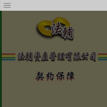
契約保障！
本公司秉持著合情合理合法、正規經
營、健全制度，只要是合法有憑據的債
權！