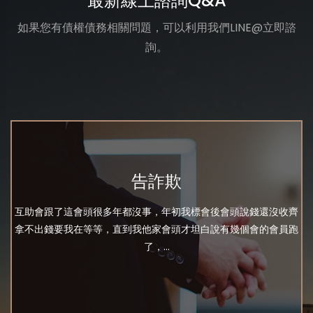
最新線上諮詢Q&A
如果您有債權債務相關問題，可以利用我們LINE@立即諮
詢。
告詐欺
互助會跟了這會頭很多年都沒事，年初我標會後會頭說錢還沒收齊
拿不出錢要我在等等，直到我他家會頭才坦白說有幾個會的會員跑
了，...