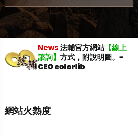
News
法輔官方網站
【線上
中
諮詢】
方式，附說明圖。
-
CEO colorlib
網站火熱度