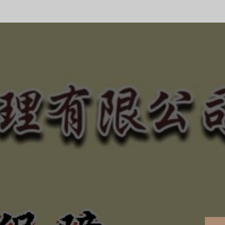
合法、正規經營、健全制
的債權！
、惡勢