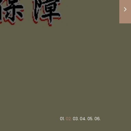
度高低與
竭盡心力
債權正義
！
業呆帳追討作業！
0
1.
0
2.
0
3.
0
4.
0
5.
0
6.