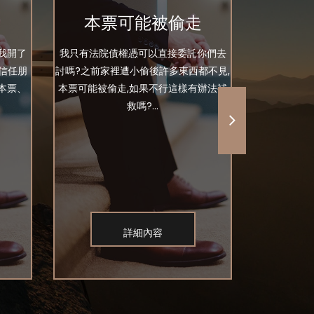
本票可能被偷走
我開了
我只有法院債權憑可以直接委託你們去
你好 事實是
信任朋
討嗎?之前家裡遭小偷後許多東西都不見,
友社團裡面
本票、
本票可能被偷走,如果不行這樣有辦法補
私訊我找我
救嗎?...
詳細內容