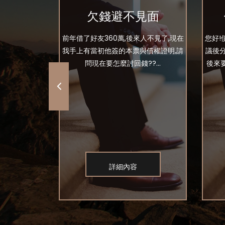
還
欠錢避不見面
 朋友說是a要
前年借了好友360萬,後來人不見了,現在
您好!
不到a 我這位
我手上有當初他簽的本票與債權證明,請
議後
上會幫我找a出
問現在要怎麼討回錢??...
後來
詳細內容