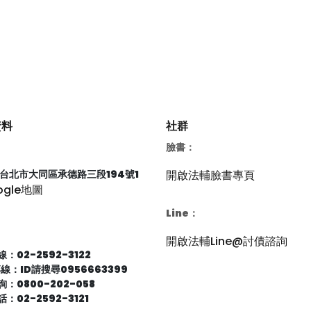
資料
社群
臉書：
66台北市大同區承德路三段194號1
開啟法輔臉書專頁
ogle地圖
Line：
開啟法輔Line@討債諮詢
：02-2592-3122
專線：ID請搜尋0956663399
：0800-202-058
：02-2592-3121