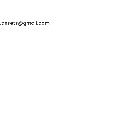
:
u.assets@gmail.com