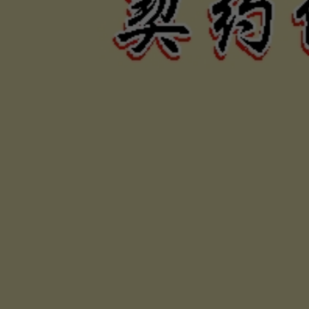
力、困難
否，定當
為您伸張
保障權利
合法債務催收公司，專辦民間私人借貸及工商企