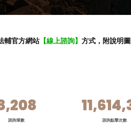
法輔官方網站
【線上諮詢】
方式，附說明圖
8,208
11,614,
諮詢筆數
諮詢點擊次數