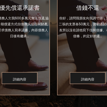
優先償還承諾書
借錢不還
債務人欠我600多萬元無法償還,協
你好，請問我朋友向我調寸頭，
分期償還方式但債務人沒任何財產,
二張的支票各50萬元，當初過於
要求債務人寫承諾書，內容債務人
友所以沒在請他寫下任何借據、
日後有繼承...
借條，約定好的還...
詳細內容
詳細內容