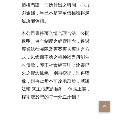
債權憑證，而所付出之時間、心力
與金錢，早已不是單單債權獲得滿
足所能彌補。
本公司秉持著合情合理合法、公開
透明、健全制度之經營理念，透過
專業法律團隊及專案專人專訪之方
式，以鍥而不捨之精神竭盡所能催
收債款，導正社會經商理財淪喪已
久之觀念風氣，別再徬徨，別再猶
豫，別再止步不前原地踏步，就讓
法輔 來主張您的權利，伸張正義，
捍衛屬於您的每一分血汗錢！