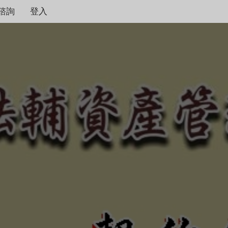
諮詢
登入
契約保障！
本公司秉持著合情合理
度，只要是合法有憑據
不畏強權