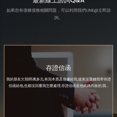
最新線上諮詢Q&A
如果您有債權債務相關問題，可以利用我們LINE@立即諮
詢。
存證信函
我的朋友欠我85萬多元,有寫本票及借據給我,後來沒還錢我寄存證
信函給他,也都沒回覆我怎麼處理,存證信函是他媽媽代收的,我...