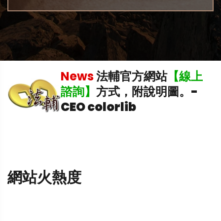
機
News
法輔官方網站
【線上
諮詢】
方式，附說明圖。
-
CEO colorlib
網站火熱度