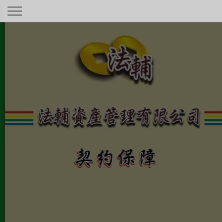
契約保障！
本公司秉持著合情合理合法、正規經
營、健全制度，只要是合法有憑據的債
權！