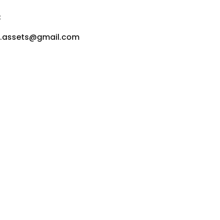
:
u.assets@gmail.com