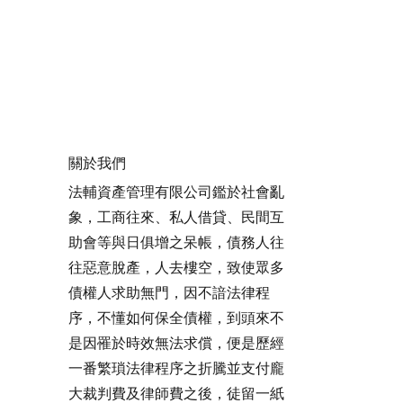
關於我們
法輔資產管理有限公司鑑於社會亂
象，工商往來、私人借貸、民間互
助會等與日俱增之呆帳，債務人往
往惡意脫產，人去樓空，致使眾多
債權人求助無門，因不諳法律程
序，不懂如何保全債權，到頭來不
是因罹於時效無法求償，便是歷經
一番繁瑣法律程序之折騰並支付龐
大裁判費及律師費之後，徒留一紙