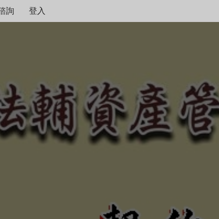
諮詢
登入
契約保障！
本公司秉持著合情合理
度，只要是合法有憑據
不畏強權