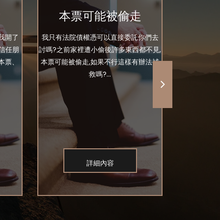
本票可能被偷走
我開了
我只有法院債權憑可以直接委託你們去
你好 事實是
信任朋
討嗎?之前家裡遭小偷後許多東西都不見,
友社團裡面
本票、
本票可能被偷走,如果不行這樣有辦法補
私訊我找我
救嗎?...
詳細內容