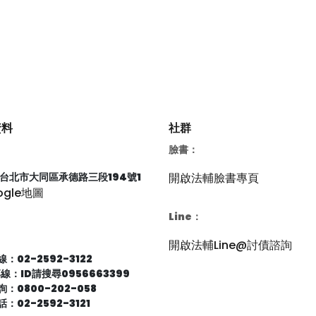
資料
社群
臉書：
66台北市大同區承德路三段194號1
開啟法輔臉書專頁
ogle地圖
Line：
開啟法輔Line@討債諮詢
：02-2592-3122
專線：ID請搜尋0956663399
：0800-202-058
：02-2592-3121