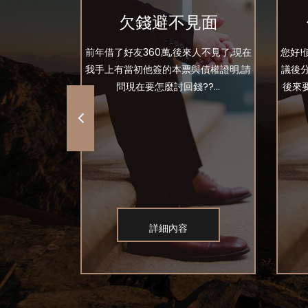
還
欠錢避不見面
 朋友說是a要
前年借了好友360萬,後來人不見了,現在
您好!
不到a 我這位
我手上有當初他簽的本票與債權證明,請
議後
上會幫我找a出
問現在要怎麼討回錢??...
後來
詳細內容