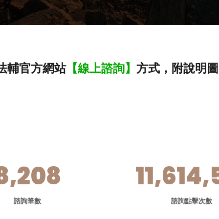
法輔官方網站
【線上諮詢】
方式，附說明圖
8,208
11,614,
諮詢筆數
諮詢點擊次數