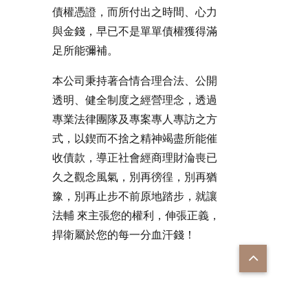
債權憑證，而所付出之時間、心力
與金錢，早已不是單單債權獲得滿
足所能彌補。
本公司秉持著合情合理合法、公開
透明、健全制度之經營理念，透過
專業法律團隊及專案專人專訪之方
式，以鍥而不捨之精神竭盡所能催
收債款，導正社會經商理財淪喪已
久之觀念風氣，別再徬徨，別再猶
豫，別再止步不前原地踏步，就讓
法輔 來主張您的權利，伸張正義，
捍衛屬於您的每一分血汗錢！