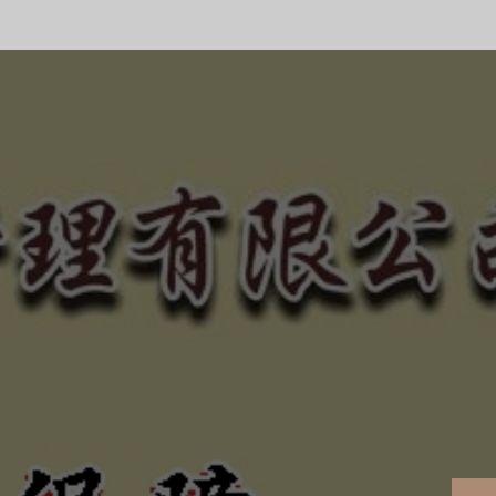
合法、正規經營、健全制
的債權！
、惡勢