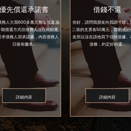
優先償還承諾書
借錢不還
債務人欠我600多萬元無法償還,協
你好，請問我朋友向我調寸頭，
分期償還方式但債務人沒任何財產,
二張的支票各50萬元，當初過於
要求債務人寫承諾書，內容債務人
友所以沒在請他寫下任何借據、
日後有繼承...
借條，約定好的還...
詳細內容
詳細內容