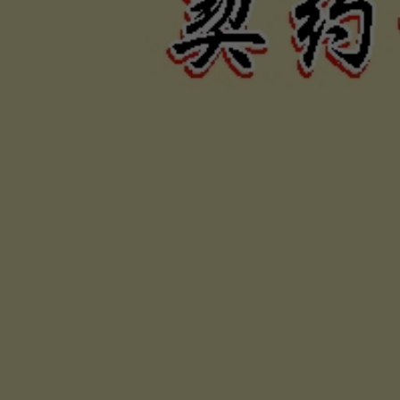
力、困難
否，定當
為您伸張
保障權利