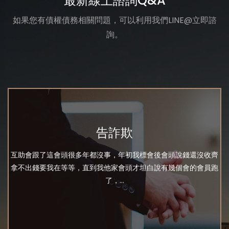
最新線上諮詢Q&A
如果您有債權債務相關問題，可以利用我們LINE@立即諮
詢。
告詐欺
互助會跟了這會頭很多年都沒事，年初我標會後會頭說錢還沒收齊
拿不出錢要我在等等，直到我他家會頭才坦白說有幾個會的會員跑
了，...