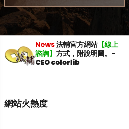
News
法輔官方網站
【線上
中
諮詢】
方式，附說明圖。
-
CEO colorlib
網站火熱度