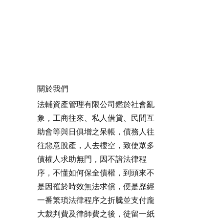
關於我們
法輔資產管理有限公司鑑於社會亂
象，工商往來、私人借貸、民間互
助會等與日俱增之呆帳，債務人往
往惡意脫產，人去樓空，致使眾多
債權人求助無門，因不諳法律程
序，不懂如何保全債權，到頭來不
是因罹於時效無法求償，便是歷經
一番繁瑣法律程序之折騰並支付龐
大裁判費及律師費之後，徒留一紙