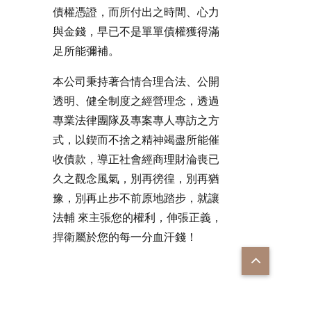
債權憑證，而所付出之時間、心力
與金錢，早已不是單單債權獲得滿
足所能彌補。
本公司秉持著合情合理合法、公開
透明、健全制度之經營理念，透過
專業法律團隊及專案專人專訪之方
式，以鍥而不捨之精神竭盡所能催
收債款，導正社會經商理財淪喪已
久之觀念風氣，別再徬徨，別再猶
豫，別再止步不前原地踏步，就讓
法輔 來主張您的權利，伸張正義，
捍衛屬於您的每一分血汗錢！