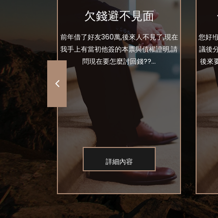
償
欠錢避不見面
我的車，我也
前年借了好友360萬,後來人不見了,現在
您好!
不問我告上法
我手上有當初他簽的本票與債權證明,請
議後
事賠償判75
問現在要怎麼討回錢??...
後來
..
詳細內容