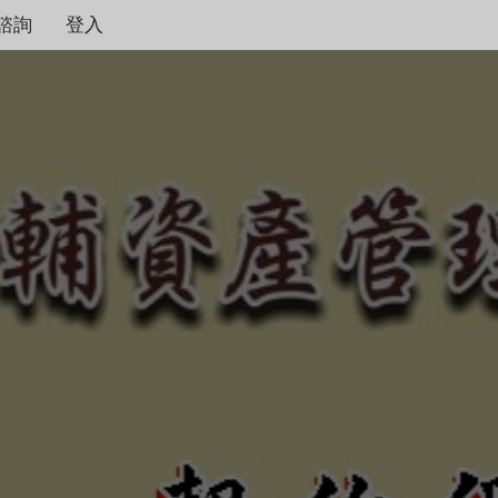
諮詢
登入
契約保障！
本公司秉持著合情合理
度，只要是合法有憑據
不畏強權