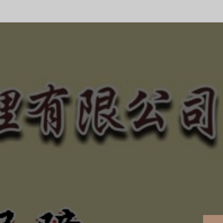
合法、正規經營、健全制
的債權！
、惡勢