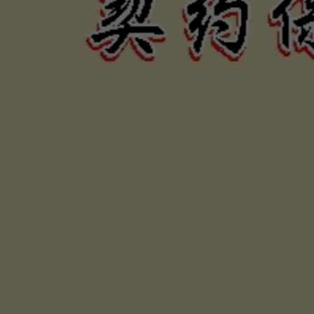
力、困難
否，定當
為您伸張
保障權利
合法債務催收公司，專辦民間私人借貸及工商企