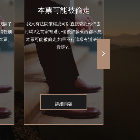
本票可能被偷走
我開了
我只有法院債權憑可以直接委託你們去
你好 事實是
信任朋
討嗎?之前家裡遭小偷後許多東西都不見,
友社團裡面
本票、
本票可能被偷走,如果不行這樣有辦法補
私訊我找我
救嗎?...
詳細內容