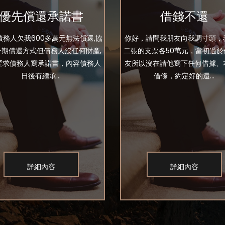
優先償還承諾書
借錢不還
債務人欠我600多萬元無法償還,協
你好，請問我朋友向我調寸頭，
分期償還方式但債務人沒任何財產,
二張的支票各50萬元，當初過於
要求債務人寫承諾書，內容債務人
友所以沒在請他寫下任何借據、
日後有繼承...
借條，約定好的還...
詳細內容
詳細內容