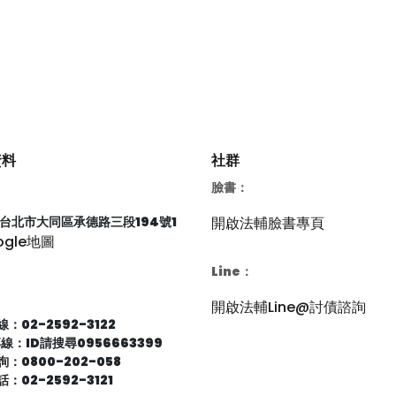
資料
社群
臉書：
66台北市大同區承德路三段194號1
開啟法輔臉書專頁
ogle地圖
Line：
開啟法輔Line@討債諮詢
：02-2592-3122
專線：ID請搜尋0956663399
：0800-202-058
：02-2592-3121