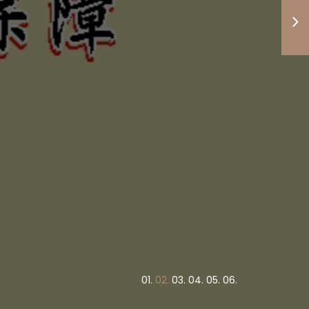
度高低與
竭盡心力
債權正義
！
業呆帳追討作業！
0
1.
0
2.
0
3.
0
4.
0
5.
0
6.