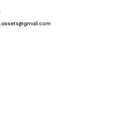
:
u.assets@gmail.com