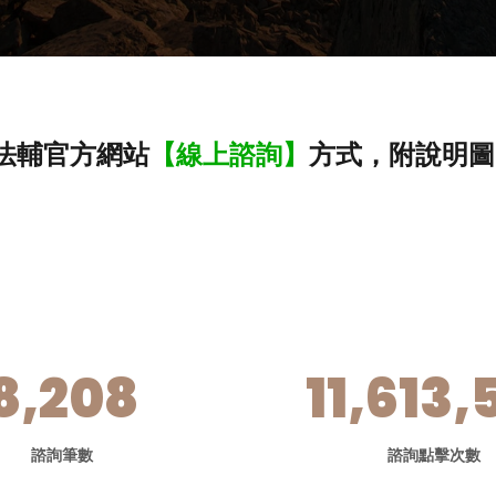
法輔官方網站
【線上諮詢】
方式，附說明圖
8,208
11,613,
諮詢筆數
諮詢點擊次數