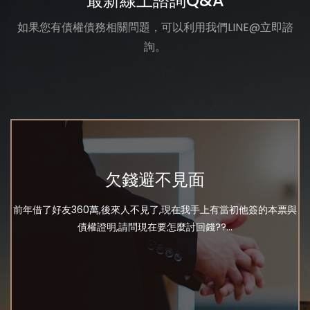
最新線上諮詢Q&A
如果您有債權債務相關問題，可以利用我們LINE@立即諮
詢。
欠錢避不見面
前年借了好友360萬,後來人不見了,現在我手上有當初他簽的本票與
債權證明,請問現在要怎麼討回錢??...