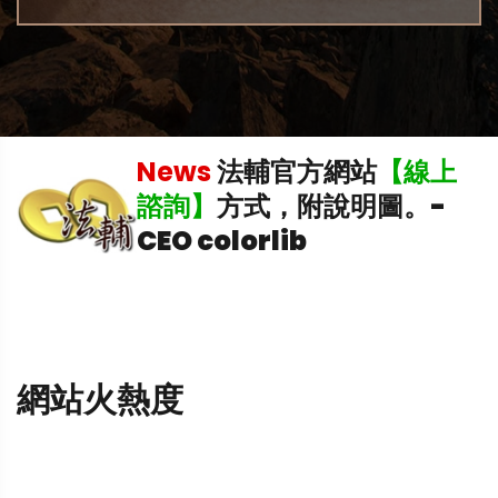
稅
News
法輔官方網站
【線上
理
諮詢】
方式，附說明圖。
-
CEO colorlib
網站火熱度